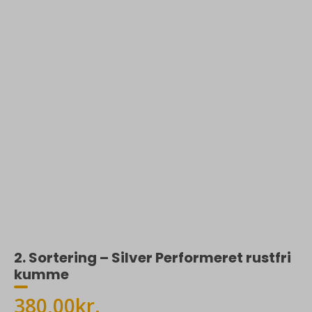
2. Sortering – Silver Performeret rustfri
kumme
Den
Den
380,00
kr.