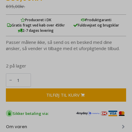
oprindelige
aktuelle
695,00
kr.
pris
pris
Produceret i DK
Produktgaranti
Gratis fragt ved køb over 450kr
Fuldsvejset og brugsklar
var:
er:
2-7 dages levering
695,00kr..
380,00kr..
Passer målene ikke, så send os en besked med dine
ønsker, så vender vi tilbage med et uforpligtende tilbud.
2 på lager
2.
Sortering
-
Silver
Performeret
TILFØJ TIL KURV
rustfri
kumme
antal
Sikker betaling via:
Om varen