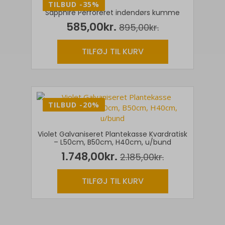
-35%
TILBUD -35%
Sapphire Perforeret indendørs kumme
585,00
kr.
895,00
kr.
Den
Den
oprindelige
aktuelle
TILFØJ TIL KURV
pris
pris
var:
er:
895,00kr..
585,00kr..
-20%
TILBUD -20%
Violet Galvaniseret Plantekasse Kvardratisk
– L50cm, B50cm, H40cm, u/bund
1.748,00
kr.
2.185,00
kr.
Den
Den
oprindelige
aktuelle
TILFØJ TIL KURV
pris
pris
var:
er:
2.185,00kr..
1.748,00kr..