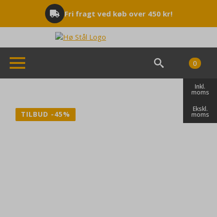
Fri fragt ved køb over 450 kr!
0
Search
Inkl.
for:
moms
Ekskl.
TILBUD -45%
moms