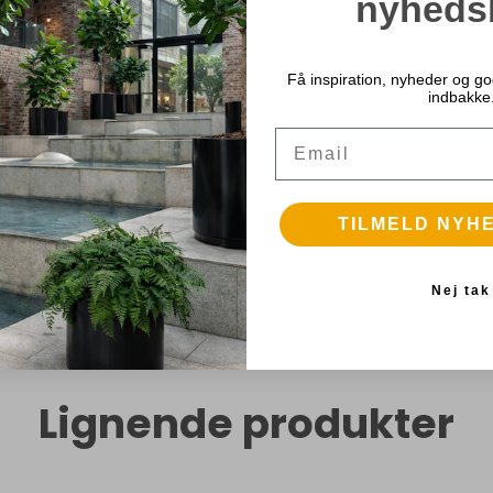
nyheds
Vær den første til at anm
Din e-mailadresse vil ikke bliv
Få inspiration, nyheder og god
indbakke
Email
TILMELD NYH
Nej tak
Lignende produkter