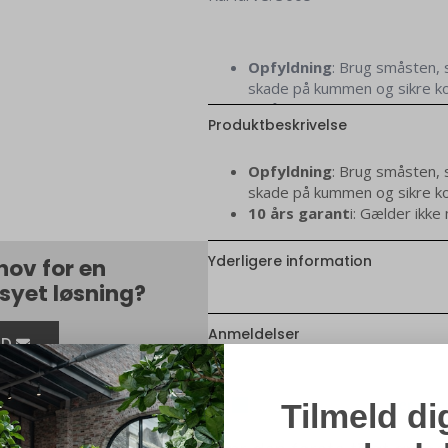
Opfyldning
: Brug småsten, s
skade på kummen og sikre ko
10 års garant
i: Gælder ikke
Produktbeskrivelse
Opfyldning
: Brug småsten, s
skade på kummen og sikre ko
10 års garant
i: Gælder ikke
Yderligere information
hov for en
yet løsning?
Anmeldelser
ED
Der er e
Tilmeld di