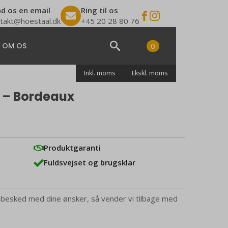
d os en email
Ring til os
takt@hoestaal.dk
+45 20 28 80 76
0
| OM OS
Search
Inkl. moms
Ekskl. moms
for:
 – Bordeaux
Produktgaranti
Fuldsvejset og brugsklar
 besked med dine ønsker, så vender vi tilbage med