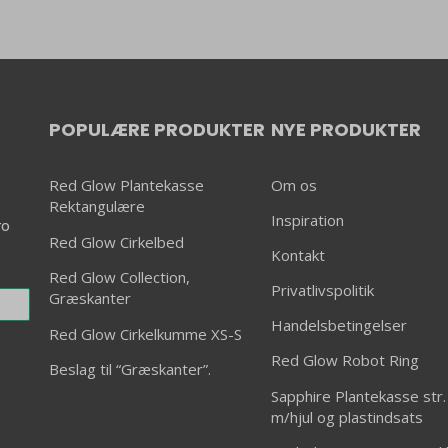
s
den
POPULÆRE PRODUKTER
NYE PRODUKTER
Red Glow Plantekasse
Om os
Rektangulære
Inspiration
ro
Red Glow Cirkelbed
Kontakt
Red Glow Collection,
Privatlivspolitik
Græskanter
Handelsbetingelser
Red Glow Cirkelkumme XS-S
Red Glow Robot Ring
Beslag til “Græskanter”.
Sapphire Plantekasse str.
m/hjul og plastindsats