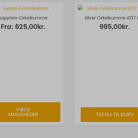
Sapphire Cirkelkumme
Silver Cirkelkumme Ø37
Fra:
625,00
kr.
995,00
kr.
Gem mit navn, mail og 
VÆLG
MULIGHEDER
TILFØJ TIL KURV
er.
hederne