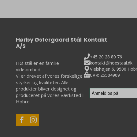
kan
kan
vælges
vælge
på
på
varesiden
varesi
Hørby Østergaard Stål
Kontakt
A/S
+45 20 28 80 76
kontakt@hoestaal.dk
HØ stål er en familie
Vielshøjen 6, 9500 Hob
virksomhed.
CVR: 25504909
Vi er drevet af vores forskellige
styrker og kvaliteter. Alle
produkter bliver designet og
produceret på vores værksted I
Hobro.