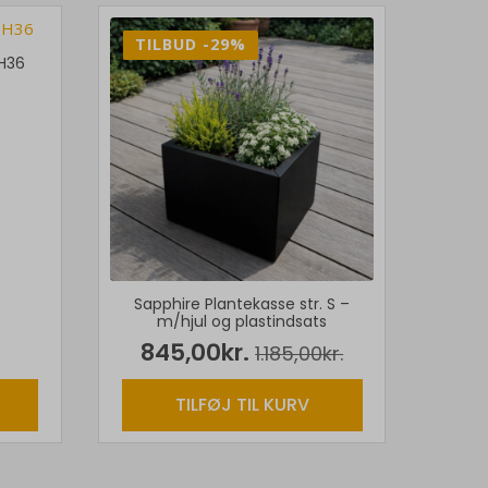
E-mail
*
-29%
TILBUD -29%
 H36
websted i denne browser til næste gang jeg
kommenterer.
Sapphire Plantekasse str. S –
m/hjul og plastindsats
845,00
kr.
1.185,00
kr.
Den
Den
oprindelige
aktuelle
TILFØJ TIL KURV
pris
pris
var:
er:
1.185,00kr..
845,00kr..