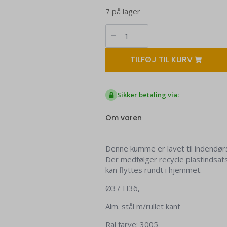
7 på lager
Black
Cirkelkumme
-
Bordeaux
antal
TILFØJ TIL KURV
Sikker betaling via:
Om varen
Denne kumme er lavet til indendør
Der medfølger recycle plastindsat
kan flyttes rundt i hjemmet.
Ø37 H36,
Alm. stål m/rullet kant
Ral farve: 3005