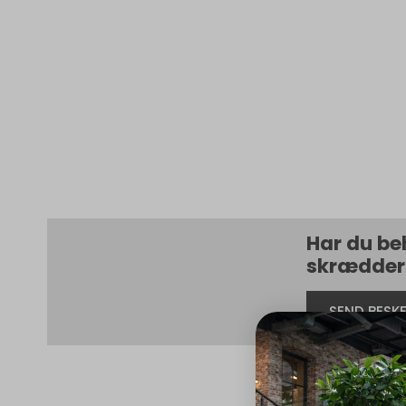
Har du be
skrædders
SEND BESK