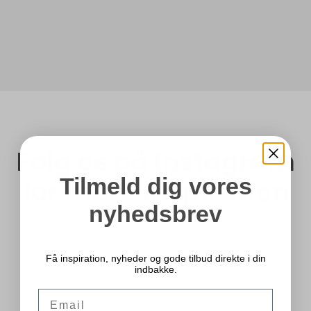
Følg os på Instagram
Tilmeld dig vores
for mere inspiration
nyhedsbrev
hoe_stal
Få inspiration, nyheder og gode tilbud direkte i din
indbakke.
Email