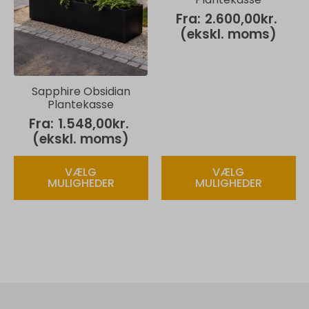
på
på
Fra:
2.600,00
kr.
varesiden
varesiden
(ekskl. moms)
Sapphire Obsidian
Plantekasse
Fra:
1.548,00
kr.
(ekskl. moms)
Dette
Dette
VÆLG
VÆLG
vare
vare
MULIGHEDER
MULIGHEDER
har
har
flere
flere
varianter.
varianter.
Mulighederne
Mulighederne
kan
kan
vælges
vælges
på
på
varesiden
varesiden