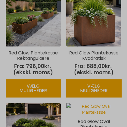
Red Glow Plantekasse
Red Glow Plantekasse
Rektangulære
Kvadratisk
Fra:
796,00
kr.
Fra:
888,00
kr.
(ekskl. moms)
(ekskl. moms)
Dette
Dette
VÆLG
VÆLG
vare
vare
MULIGHEDER
MULIGHEDER
har
har
flere
flere
varianter.
varianter.
Mulighederne
Mulighederne
kan
kan
Red Glow Oval
vælges
vælges
Plantekasse