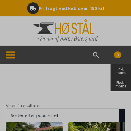
Fri fragt ved køb over 450 kr!
0
Search
Inkl.
for:
moms
Ekskl.
moms
Sorteret
Viser 4 resultater
efter
popularitet