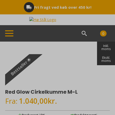
Fri fragt ved køb over 450 kr!
0
Search
Inkl.
for:
moms
Ekskl.
Bestseller 🌟
moms
Red Glow Cirkelkumme M-L
Fra:
1.040,00
kr.