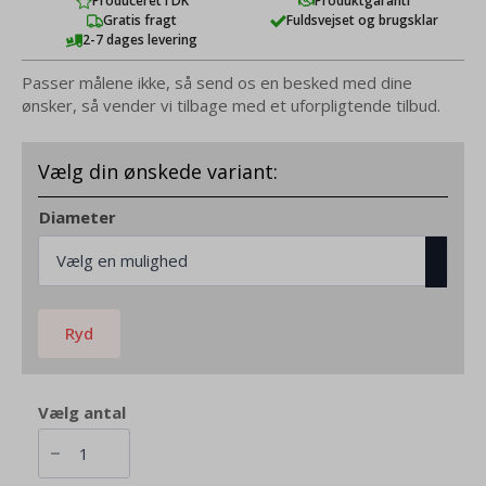
Produceret i DK
Produktgaranti
Gratis fragt
Fuldsvejset og brugsklar
2-7 dages levering
Passer målene ikke, så send os en besked med dine
ønsker, så vender vi tilbage med et uforpligtende tilbud.
Diameter
Ryd
Red
Glow
Cirkelkumme
M-