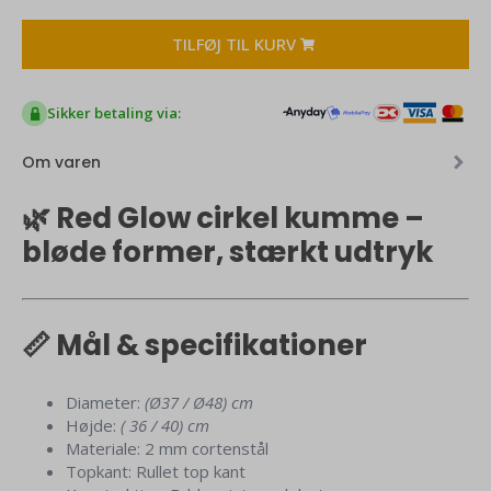
L
antal
TILFØJ TIL KURV
Sikker betaling via:
Om varen
🌿 Red Glow cirkel kumme –
bløde former, stærkt udtryk
📏 Mål & specifikationer
Diameter:
(Ø37 / Ø48) cm
Højde:
( 36 / 40) cm
Materiale: 2 mm cortenstål
Topkant: Rullet top kant