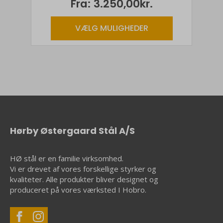
Fra:
3.250,00
kr.
på
varesiden
Dette
VÆLG MULIGHEDER
vare
har
flere
varianter.
Mulighederne
kan
vælges
på
varesiden
Hørby Østergaard Stål A/S
HØ stål er en familie virksomhed.
Vi er drevet af vores forskellige styrker og
kvaliteter. Alle produkter bliver designet og
produceret på vores værksted I Hobro.