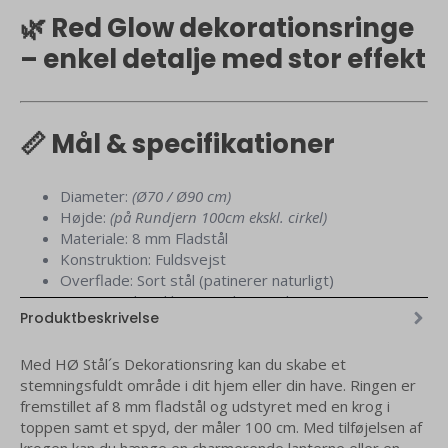
🌿 Red Glow dekorationsringe
– enkel detalje med stor effekt
📏 Mål & specifikationer
Diameter:
(Ø70 / Ø90 cm)
Højde:
(på Rundjern 100cm ekskl. cirkel)
Materiale: 8 mm Fladstål
Konstruktion: Fuldsvejst
Overflade: Sort stål (patinerer naturligt)
Leveres: Klar til brug – uden samling
Produktbeskrivelse
Skab ro, struktur og et gennemført udtryk i haven med en
Med HØ Stål´s Dekorationsring kan du skabe et
enkel løsning, der gør en stor forskel.
stemningsfuldt område i dit hjem eller din have. Ringen er
fremstillet af 8 mm fladstål og udstyret med en krog i
Fremstillet i tysk 8 mm stål så du får en løsning, der holder
toppen samt et spyd, der måler 100 cm. Med tilføjelsen af
i mange år. Over tid udvikler stålet en smuk, rusten patina,
krogen kan du hænge en charmerende lanterne eller en