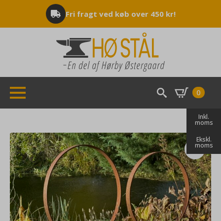
Fri fragt ved køb over 450 kr!
0
Search
Inkl.
for:
moms
Ekskl.
moms