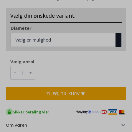
Diameter
Red
Glow
dekorationsring
antal
TILFØJ TIL KURV
Sikker betaling via:
Om varen