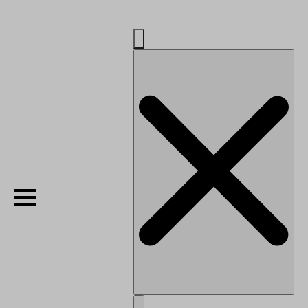
Privatlivspolitik
Handelsbetingelser
Search
Red Glow Robot Ring
for:
Sapphire Plantekasse str. S – m/hjul og plastindsats
Red Glow Hexagon – Pakke
Red Glow Hexagon
Red Glow Bålfad
Red Glow Brændereol – Trekant
Information
Samtykkepræferencer
© 2026 Hø Stål - en del af Hørby Østergaard