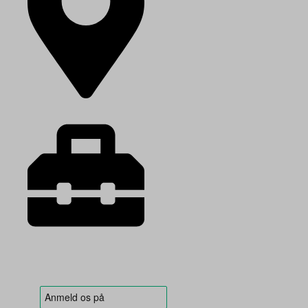
Vielshøjen 6, 9500 Hobro
CVR: 25504909