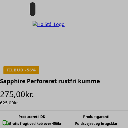
Fri fragt ved køb over 450 kr!
TILBUD -56%
Sapphire Perforeret rustfri kumme
Den
Den
275,00
kr.
oprindelige
aktuelle
625,00
kr.
pris
pris
Produceret i DK
Produktgaranti
Gratis fragt ved køb over 450kr
Fuldsvejset og brugsklar
var:
er: