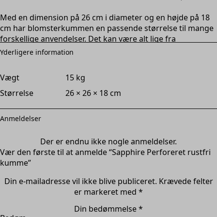
Med en dimension på 26 cm i diameter og en højde på 18
cm har blomsterkummen en passende størrelse til mange
forskellige anvendelser. Det kan være alt lige fra
køkkenbeholdere til dekorative elementer i hjemmet. Den
Yderligere information
perforerede overfladestruktur sikrer god ventilation og
kan derfor bruges til opbevaring af frugt eller grøntsager,
Vægt
15 kg
hvilket holder dem friske længere.
Størrelse
26 × 26 × 18 cm
Kummen har rullede kanter, og der medfølger en
genanvendelig plastindsats, som beskytter den rustfri
Anmeldelser
overflade og forenkler rengøringen.
Sapphire Perforeret rustfri blomsterkumme fra HØ Stål er
Der er endnu ikke nogle anmeldelser.
en investering, der er praktisk i anvendelse såvel som et
Vær den første til at anmelde “Sapphire Perforeret rustfri
stilfuldt design til en attraktiv pris.
kumme”
Din e-mailadresse vil ikke blive publiceret.
Krævede felter
er markeret med
*
Opfyldning
: Brug småsten, skærver eller grus i
stedet for lecasten for at undgå skade på kummen
Din bedømmelse
*