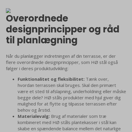
varianter.
Mulighederne
Overordnede
kan
vælges
designprincipper og råd
på
varesiden
til planlægning
Når du planlægger indretningen af din terrasse, er der
flere overordnede designprincipper, som HØ stål også
følger i deres produktudvikling:
Funktionalitet og fleksibilitet:
Tænk over,
hvordan terrassen skal bruges. Skal den primært
være et sted til afslapning, underholdning eller måske
begge dele? HØ ståls produkter med hjul giver dig
mulighed for at flytte og tilpasse terrassen efter
behov og årstid.
Materialevalg:
Brug af materialer som træ
kombineret med HØ ståls plantekasser i stål kan
skabe en spændende balance mellem det naturlige