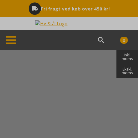
Fri fragt ved køb over 450 kr!
0
Search
Inkl.
for:
moms
Ekskl.
moms