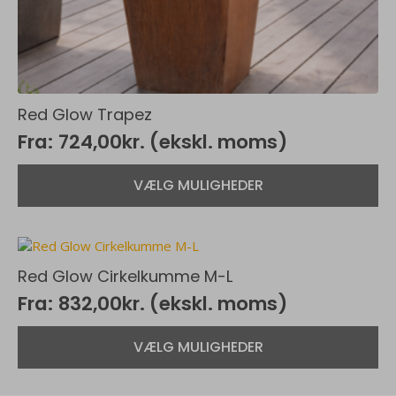
Red Glow Trapez
Fra:
724,00
kr.
(ekskl. moms)
Dette
VÆLG MULIGHEDER
vare
har
flere
varianter.
Mulighederne
Red Glow Cirkelkumme M-L
kan
Fra:
832,00
kr.
(ekskl. moms)
vælges
på
Dette
varesiden
VÆLG MULIGHEDER
vare
har
flere