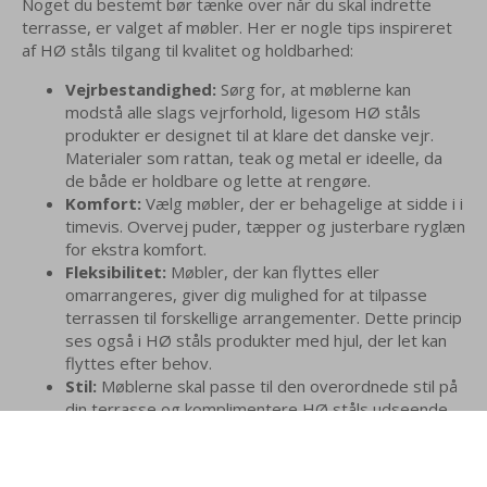
Noget du bestemt bør tænke over når du skal indrette
terrasse, er valget af møbler. Her er nogle tips inspireret
af HØ ståls tilgang til kvalitet og holdbarhed:
Vejrbestandighed:
Sørg for, at møblerne kan
modstå alle slags vejrforhold, ligesom HØ ståls
produkter er designet til at klare det danske vejr.
Materialer som rattan, teak og metal er ideelle, da
de både er holdbare og lette at rengøre.
Komfort:
Vælg møbler, der er behagelige at sidde i i
timevis. Overvej puder, tæpper og justerbare ryglæn
for ekstra komfort.
Fleksibilitet:
Møbler, der kan flyttes eller
omarrangeres, giver dig mulighed for at tilpasse
terrassen til forskellige arrangementer. Dette princip
ses også i HØ ståls produkter med hjul, der let kan
flyttes efter behov.
Stil:
Møblerne skal passe til den overordnede stil på
din terrasse og komplimentere HØ ståls udseende.
Et minimalistisk, skandinavisk udtryk med rene linjer
skaber et flot samspil med HØ ståls plantekasser.