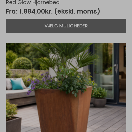
Red Glow Hjørnebed
Fra:
1.884,00
kr.
(ekskl. moms)
Dette
VÆLG MULIGHEDER
vare
har
flere
varianter.
Mulighederne
kan
vælges
på
varesiden