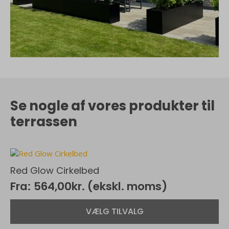
Se nogle af vores produkter til
terrassen
Red Glow Cirkelbed
Fra:
564,00
kr.
(ekskl. moms)
Dette
VÆLG TILVALG
vare
har